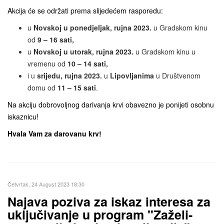
Akcija će se održati prema slijedećem rasporedu:
u
Novskoj u ponedjeljak, rujna 2023.
u Gradskom kinu
od
9 – 16 sati,
u
Novskoj u utorak, rujna 2023.
u Gradskom kinu u
vremenu od
10 – 14 sati,
i u
srijedu, rujna 2023.
u
Lipovljanima
u Društvenom
domu od
11 – 15 sati
.
Na akciju dobrovoljnog darivanja krvi obavezno je ponijeti osobnu
iskaznicu!
Hvala Vam za darovanu krv!
Četvrtak, 24 August 2023 18:30
Najava poziva za iskaz interesa za
uključivanje u program "Zaželi-