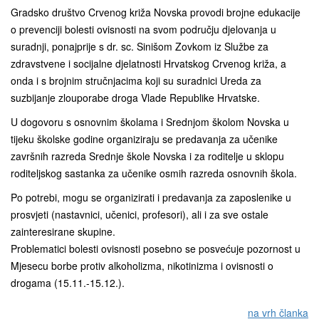
Gradsko društvo Crvenog križa Novska provodi brojne edukacije
o prevenciji bolesti ovisnosti na svom području djelovanja u
suradnji, ponajprije s dr. sc. Sinišom Zovkom iz Službe za
zdravstvene i socijalne djelatnosti Hrvatskog Crvenog križa, a
onda i s brojnim stručnjacima koji su suradnici Ureda za
suzbijanje zlouporabe droga Vlade Republike Hrvatske.
U dogovoru s osnovnim školama i Srednjom školom Novska u
tijeku školske godine organiziraju se predavanja za učenike
završnih razreda Srednje škole Novska i za roditelje u sklopu
roditeljskog sastanka za učenike osmih razreda osnovnih škola.
Po potrebi, mogu se organizirati i predavanja za zaposlenike u
prosvjeti (nastavnici, učenici, profesori), ali i za sve ostale
zainteresirane skupine.
Problematici bolesti ovisnosti posebno se posvećuje pozornost u
Mjesecu borbe protiv alkoholizma, nikotinizma i ovisnosti o
drogama (15.11.-15.12.).
na vrh članka