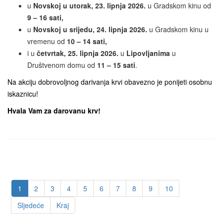
u
Novskoj u utorak, 23. lipnja 2026.
u Gradskom kinu od
9 – 16 sati,
u
Novskoj u srijedu, 24. lipnja 2026.
u Gradskom kinu u
vremenu od
10 – 14 sati,
i u
četvrtak, 25. lipnja 2026.
u
Lipovljanima
u
Društvenom domu od
11 – 15 sati
.
Na akciju dobrovoljnog darivanja krvi obavezno je ponijeti osobnu
iskaznicu!
Hvala Vam za darovanu krv!
1
2
3
4
5
6
7
8
9
10
Sljedeće
Kraj