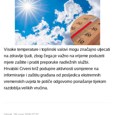
Visoke temperature i toplinski valovi mogu značajno utjecati
na zdravlje ljudi, zbog čega je važno na vrijeme poduzeti
mjere zaštite i pratiti preporuke nadležnih službi.
Hrvatski Crveni križ podupire aktivnosti usmjerene na
informiranje i zaštitu građana od posljedica ekstremnih
vremenskih uvjeta te potiče odgovorno ponašanje tijekom
razdoblja velikih vrućina.
Utorak, 09 June 2026 07:22