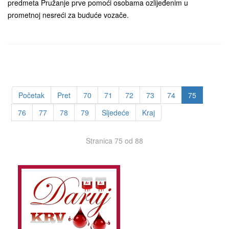
predmeta Pružanje prve pomoći osobama ozlijeđenim u
prometnoj nesreći za buduće vozače.
Početak
Pret
70
71
72
73
74
75
76
77
78
79
Sljedeće
Kraj
Stranica 75 od 88